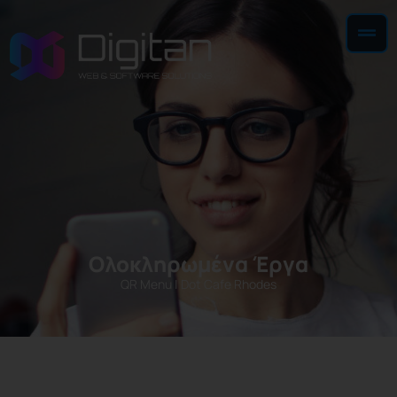
Ολοκληρωμένα Έργα
QR Menu
|
Dot Cafe Rhodes