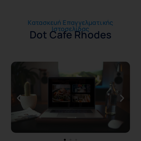
Κατασκευή Επαγγελματικής
Ιστοσελίδας
Dot Cafe Rhodes