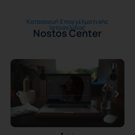
Κατασκευή Επαγγελματικής
Ιστοσελίδας
Nostos Center