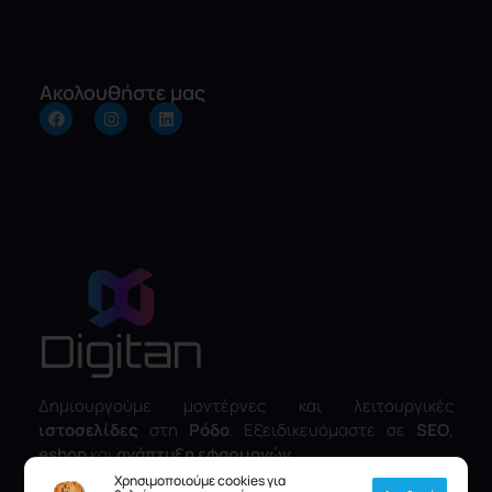
Ακολουθήστε μας
Δημιουργούμε μοντέρνες και λειτουργικές
ιστοσελίδες
στη
Ρόδο
. Εξειδικευόμαστε σε
SEO
,
eshop
και
ανάπτυξη εφαρμογών
.
Χρησιμοποιούμε cookies για